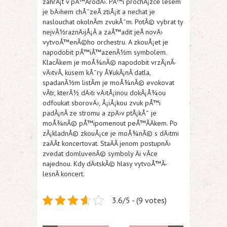
zahrÃ¡t v pÅ™Ã­rodÄ›. PÅ™i prochÃ¡zce lesem
je bÄ›hem chÅ¯zeÂ ztiÅ¡it a nechat je
naslouchat okolnÃ­m zvukÅ¯m. PotÃ© vybrat ty
nejvÃ½raznÄ›jÅ¡Ã­ a zaÅ™adit jeÂ novÄ›
vytvoÅ™enÃ©ho orchestru. A zkouÅ¡et je
napodobit pÅ™iÅ™azenÃ½m symbolem.
KlacÃ­kem je moÅ¾nÃ© napodobit vrzÃ¡nÃ­
vÄ›tvÃ­, kusem kÅ¯ry Å¥ukÃ¡nÃ­ datla,
spadanÃ½m listÃ­m je moÅ¾nÃ© evokovat
vÃ­tr, kterÃ½ dÄ›ti vÄ›tÅ¡inou dokÃ¡Å¾ou
odfoukat sborovÄ›, Å¡iÅ¡kou zvuk pÅ™i
padÃ¡nÃ­ ze stromu a zpÄ›v ptÃ¡kÅ¯ je
moÅ¾nÃ© pÅ™ipomenout peÅ™Ã­Äkem. Po
zÃ¡kladnÃ© zkouÅ¡ce je moÅ¾nÃ© s dÄ›tmi
zaÄÃ­t koncertovat. StaÄÃ­ jenom postupnÄ›
zvedat domluvenÃ© symboly Äi vÃ­ce
najednou. Kdy dÄ›tskÃ© hlasy vytvoÅ™Ã­
lesnÃ­ koncert.
3.6/5 - (9 votes)