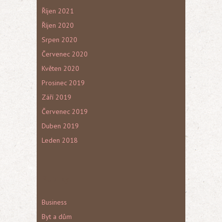
Říjen 2021
Říjen 2020
Srpen 2020
Červenec 2020
Květen 2020
Prosinec 2019
Září 2019
Červenec 2019
Duben 2019
Leden 2018
Rubriky
Business
Byt a dům