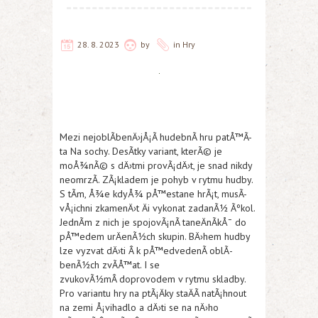
28. 8. 2023
by
in
Hry
Mezi nejoblÃ­benÄ›jÅ¡Ã­ hudebnÃ­ hru patÅ™Ã­
ta Na sochy. DesÃ­tky variant, kterÃ© je
moÅ¾nÃ© s dÄ›tmi provÃ¡dÄ›t, je snad nikdy
neomrzÃ­. ZÃ¡kladem je pohyb v rytmu hudby.
S tÃ­m, Å¾e kdyÅ¾ pÅ™estane hrÃ¡t, musÃ­
vÅ¡ichni zkamenÄ›t Äi vykonat zadanÃ½ Ãºkol.
JednÃ­m z nich je spojovÃ¡nÃ­ taneÄnÃ­kÅ¯ do
pÅ™edem urÄenÃ½ch skupin. BÄ›hem hudby
lze vyzvat dÄ›ti Â k pÅ™edvedenÃ­ oblÃ­
benÃ½ch zvÃ­Å™at. I se
zvukovÃ½mÂ doprovodem v rytmu skladby.
Pro variantu hry na ptÃ¡Äky staÄÃ­ natÃ¡hnout
na zemi Å¡vihadlo a dÄ›ti se na nÄ›ho