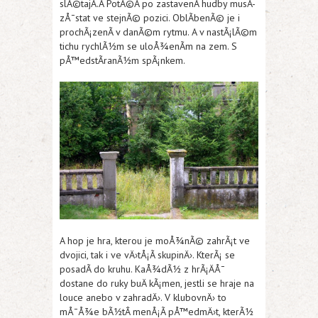
slÃ©tajÃ­.Â PotÃ©Â po zastavenÃ­ hudby musÃ­
zÅ¯stat ve stejnÃ© pozici. OblÃ­benÃ© je i
prochÃ¡zenÃ­ v danÃ©m rytmu. A v nastÃ¡lÃ©m
tichu rychlÃ½m se uloÅ¾enÃ­m na zem. S
pÅ™edstÃ­ranÃ½m spÃ¡nkem.
A hop je hra, kterou je moÅ¾nÃ© zahrÃ¡t ve
dvojici, tak i ve vÄ›tÅ¡Ã­ skupinÄ›. KterÃ¡ se
posadÃ­ do kruhu. KaÅ¾dÃ½ z hrÃ¡ÄÅ¯
dostane do ruky buÄ kÃ¡men, jestli se hraje na
louce anebo v zahradÄ›. V klubovnÄ› to
mÅ¯Å¾e bÃ½tÂ menÅ¡Ã­ pÅ™edmÄ›t, kterÃ½