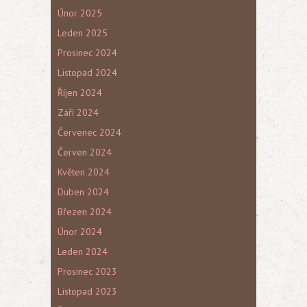
Únor 2025
Leden 2025
Prosinec 2024
Listopad 2024
Říjen 2024
Září 2024
Červenec 2024
Červen 2024
Květen 2024
Duben 2024
Březen 2024
Únor 2024
Leden 2024
Prosinec 2023
Listopad 2023