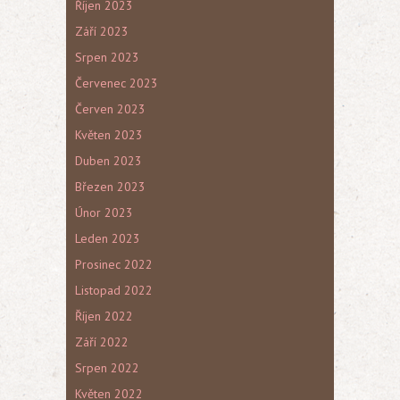
Říjen 2023
Září 2023
Srpen 2023
Červenec 2023
Červen 2023
Květen 2023
Duben 2023
Březen 2023
Únor 2023
Leden 2023
Prosinec 2022
Listopad 2022
Říjen 2022
Září 2022
Srpen 2022
Květen 2022