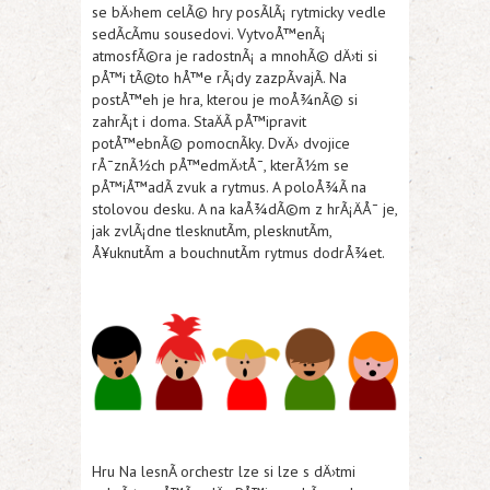
se bÄ›hem celÃ© hry posÃ­lÃ¡ rytmicky vedle
sedÃ­cÃ­mu sousedovi. VytvoÅ™enÃ¡
atmosfÃ©ra je radostnÃ¡ a mnohÃ© dÄ›ti si
pÅ™i tÃ©to hÅ™e rÃ¡dy zazpÃ­vajÃ­. Na
postÅ™eh je hra, kterou je moÅ¾nÃ© si
zahrÃ¡t i doma. StaÄÃ­ pÅ™ipravit
potÅ™ebnÃ© pomocnÃ­ky. DvÄ› dvojice
rÅ¯znÃ½ch pÅ™edmÄ›tÅ¯, kterÃ½m se
pÅ™iÅ™adÃ­ zvuk a rytmus. A poloÅ¾Ã­ na
stolovou desku. A na kaÅ¾dÃ©m z hrÃ¡ÄÅ¯ je,
jak zvlÃ¡dne tlesknutÃ­m, plesknutÃ­m,
Å¥uknutÃ­m a bouchnutÃ­m rytmus dodrÅ¾et.
Hru Na lesnÃ­ orchestr lze si lze s dÄ›tmi