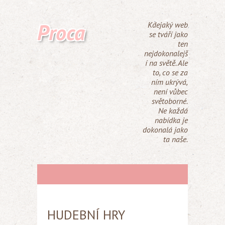
Proca
Kdejaký web
se tváří jako
ten
nejdokonalejš
í na světě. Ale
to, co se za
ním ukrývá,
není vůbec
světoborné.
Ne každá
nabídka je
dokonalá jako
ta naše.
HUDEBNÍ HRY