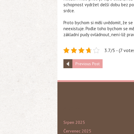
schopnost vydržet delší dobu bez po
srdce.
Proto bychom si měli uvědomit, že se 
neexistuje. Podle toho bychom se měli
základní pudy ovládnout, není-liž pra
3.7/5 - (7 vote
Previous Post
Archivy
Srpen 2025
Červenec 2025