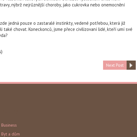
travy, nýbrž nejrůznější choroby, jako cukrovka nebo onemocnění
zde jedná pouze o zastaralé instinkty, vedené potřebou, která již
 také chovat. Koneckonců, jsme přece civilizovaní lidé, kteří umí své
vda?
s)
Next Post
Rubriky
Business
Byt a dům