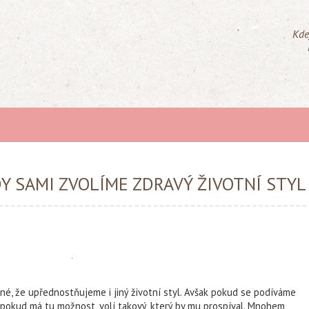
Kde
Y SAMI ZVOLÍME ZDRAVÝ ŽIVOTNÍ STYL
elné, že upřednostňujeme i jiný životní styl. Avšak pokud se podíváme
o, pokud má tu možnost, volí takový, který by mu prospíval. Mnohem