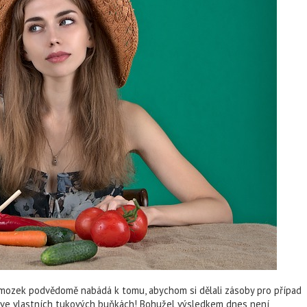
š mozek podvědomě nabádá k tomu, abychom si dělali zásoby pro případ
ež ve vlastních tukových buňkách! Bohužel výsledkem dnes není