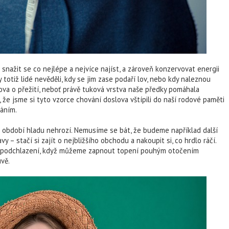
 snažit se co nejlépe a nejvíce najíst, a zároveň konzervovat energii
tiž lidé nevěděli, kdy se jim zase podaří lov, nebo kdy naleznou
lova o přežití, neboť právě tuková vrstva naše předky pomáhala
 že jsme si tyto vzorce chování doslova vštípili do naší rodové paměti
váním.
iž období hladu nehrozí. Nemusíme se bát, že budeme například další
 – stačí si zajít o nejbližšího obchodu a nakoupit si, co hrdlo ráčí.
z podchlazení, když můžeme zapnout topení pouhým otočením
vě.