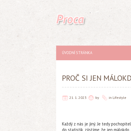
Proca
ÚVODNÍ STRÁNKA
PROČ SI JEN MÁLOKD
21. 1. 2023
by
in
Lifestyle
Každý z nás je jiný. Je tedy pochopit
do statistik, zjistíme, že jen málokd