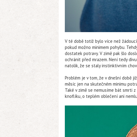
V té době totiž bylo více než žádoucí
pokud možno minimem pohybu. Tehdy to
dostatek potravy. V zimě pak šlo dos
ochránit před mrazem. Není tedy divu,
natolik, že se staly instinktivním cho
Problém je v tom, že v dnešní době j
měsíc jen na skutečném minimu potravy
Také v zimě se nemusíme bát smrti 
knoflíku, o teplém oblečení ani nemlu