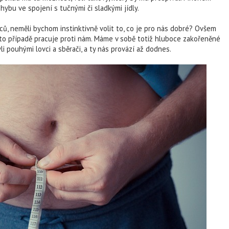
bu ve spojení s tučnými či sladkými jídly.
ů, neměli bychom instinktivně volit to, co je pro nás dobré? Ovšem
omto případě pracuje proti nám. Máme v sobě totiž hluboce zakořeněné
li pouhými lovci a sběrači, a ty nás provází až dodnes.