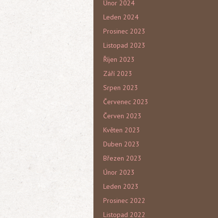
Únor 2024
Leden 2024
Prosinec 2023
Listopad 2023
Říjen 2023
Září 2023
Srpen 2023
Červenec 2023
Červen 2023
Květen 2023
Duben 2023
Březen 2023
Únor 2023
Leden 2023
Prosinec 2022
Listopad 2022