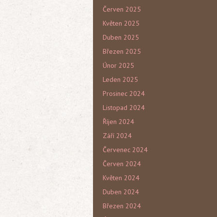
Červen 2025
Květen 2025
Duben 2025
Březen 2025
Únor 2025
Leden 2025
Prosinec 2024
Listopad 2024
Říjen 2024
Září 2024
Červenec 2024
Červen 2024
Květen 2024
Duben 2024
Březen 2024