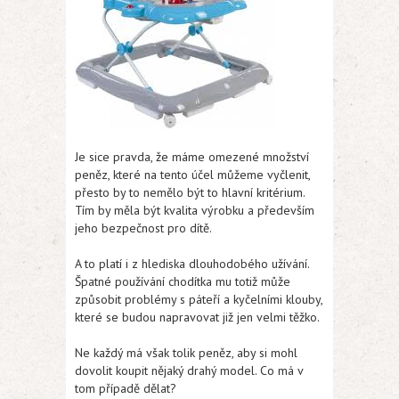
Je sice pravda, že máme omezené množství
peněz, které na tento účel můžeme vyčlenit,
přesto by to nemělo být to hlavní kritérium.
Tím by měla být kvalita výrobku a především
jeho bezpečnost pro dítě.
A to platí i z hlediska dlouhodobého užívání.
Špatné používání chodítka mu totiž může
způsobit problémy s páteří a kyčelními klouby,
které se budou napravovat již jen velmi těžko.
Ne každý má však tolik peněz, aby si mohl
dovolit koupit nějaký drahý model. Co má v
tom případě dělat?