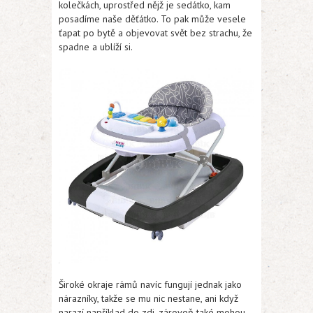
kolečkách, uprostřed nějž je sedátko, kam
posadíme naše děťátko. To pak může vesele
ťapat po bytě a objevovat svět bez strachu, že
spadne a ublíží si.
Široké okraje rámů navíc fungují jednak jako
nárazníky, takže se mu nic nestane, ani když
narazí například do zdi, zároveň také mohou