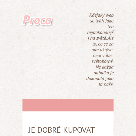
Proca
Kdejaký web
se tváří jako
ten
nejdokonalejš
í na světě. Ale
to, co se za
ním ukrývá,
není vůbec
světoborné.
Ne každá
nabídka je
dokonalá jako
ta naše.
JE DOBRÉ KUPOVAT