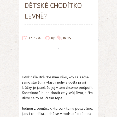
DĚTSKÉ CHODÍTKO
LEVNĚ?
17. 7. 2020
by
in
Hry
Když naše dítě dosáhne věku, kdy se začne
samo stavět na vlastní nohy a udělá první
krůčky, je jasné, že jej v tom chceme podpořit.
Koneckonců bude chodit celý svůj život, a čím
dříve se to naučí, tím lépe.
Jednou z pomůcek, kterou k tomu používáme,
jsou i chodítka. Jedná se v podstatě o rám na