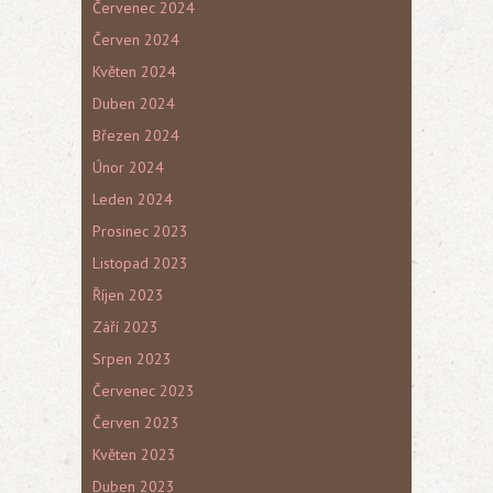
Červenec 2024
Červen 2024
Květen 2024
Duben 2024
Březen 2024
Únor 2024
Leden 2024
Prosinec 2023
Listopad 2023
Říjen 2023
Září 2023
Srpen 2023
Červenec 2023
Červen 2023
Květen 2023
Duben 2023