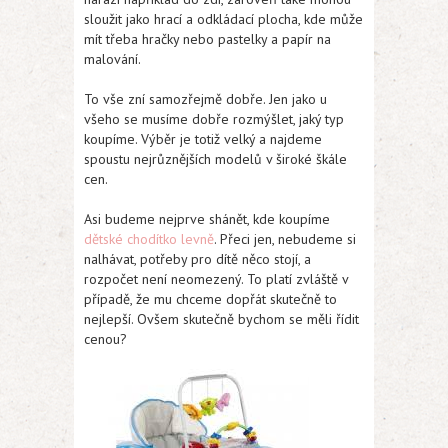
sloužit jako hrací a odkládací plocha, kde může
mít třeba hračky nebo pastelky a papír na
malování.
To vše zní samozřejmě dobře. Jen jako u
všeho se musíme dobře rozmýšlet, jaký typ
koupíme. Výběr je totiž velký a najdeme
spoustu nejrůznějších modelů v široké škále
cen.
Asi budeme nejprve shánět, kde koupíme
dětské chodítko levně
. Přeci jen, nebudeme si
nalhávat, potřeby pro dítě něco stojí, a
rozpočet není neomezený. To platí zvláště v
případě, že mu chceme dopřát skutečně to
nejlepší. Ovšem skutečně bychom se měli řídit
cenou?