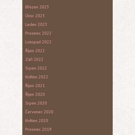
Březen 2023
Únor 2023
Leden 2023
Prosinec 2022
Listopad 2022
Říjen 2022
Září 2022
Srpen 2022
Květen 2022
Říjen 2021
Říjen 2020
Srpen 2020
Červenec 2020
Květen 2020
Prosinec 2019