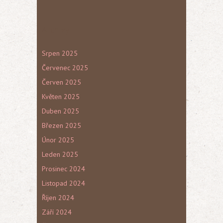
Archivy
Srpen 2025
Červenec 2025
Červen 2025
Květen 2025
Duben 2025
Březen 2025
Únor 2025
Leden 2025
Prosinec 2024
Listopad 2024
Říjen 2024
Září 2024