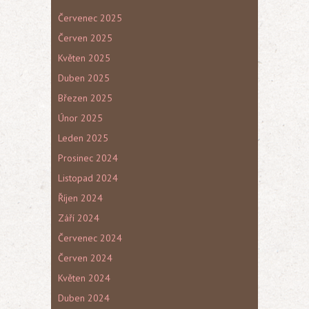
Červenec 2025
Červen 2025
Květen 2025
Duben 2025
Březen 2025
Únor 2025
Leden 2025
Prosinec 2024
Listopad 2024
Říjen 2024
Září 2024
Červenec 2024
Červen 2024
Květen 2024
Duben 2024