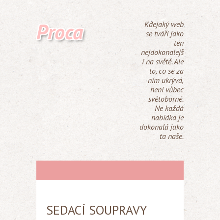
Proca
Kdejaký web
se tváří jako
ten
nejdokonalejš
í na světě. Ale
to, co se za
ním ukrývá,
není vůbec
světoborné.
Ne každá
nabídka je
dokonalá jako
ta naše.
SEDACÍ SOUPRAVY