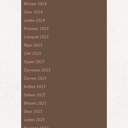
Březen 2024
Únor 2024
Leden 2024
Prosinec 2023
Listopad 2023
Říjen 2023
Září 2023
Srpen 2023
Červenec 2023
Červen 2023
Květen 2023
Duben 2023
Březen 2023
Únor 2023
Leden 2023