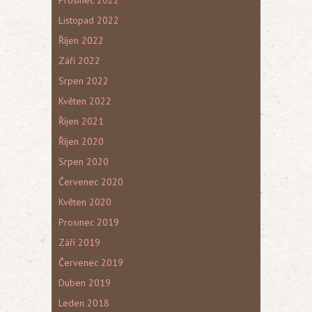
Prosinec 2022
Listopad 2022
Říjen 2022
Září 2022
Srpen 2022
Květen 2022
Říjen 2021
Říjen 2020
Srpen 2020
Červenec 2020
Květen 2020
Prosinec 2019
Září 2019
Červenec 2019
Duben 2019
Leden 2018