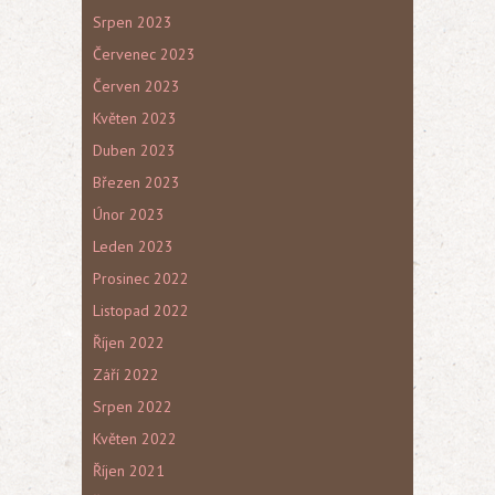
Srpen 2023
Červenec 2023
Červen 2023
Květen 2023
Duben 2023
Březen 2023
Únor 2023
Leden 2023
Prosinec 2022
Listopad 2022
Říjen 2022
Září 2022
Srpen 2022
Květen 2022
Říjen 2021