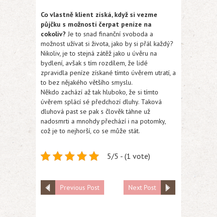
Co vlastně klient získá, když si vezme
půjčku s možností čerpat peníze na
cokoliv?
Je to snad finanční svoboda a
možnost užívat si života, jako by si přál každý?
Nikoliv, je to stejná zátěž jako u úvěru na
bydlení, avšak s tím rozdílem, že lidé
zpravidla peníze získané tímto úvěrem utratí, a
to bez nějakého většího smyslu.
Někdo zachází až tak hluboko, že si tímto
úvěrem splácí sé předchozí dluhy. Taková
dluhová past se pak s člověk táhne už
nadosmrti a mnohdy přechází i na potomky,
což je to nejhorší, co se může stát.
5/5 - (1 vote)
Previous Post
Next Post