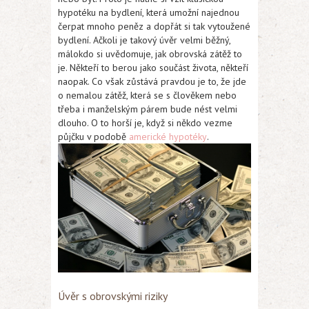
hypotéku na bydlení, která umožní najednou
čerpat mnoho peněz a dopřát si tak vytoužené
bydlení. Ačkoli je takový úvěr velmi běžný,
málokdo si uvědomuje, jak obrovská zátěž to
je. Někteří to berou jako součást života, někteří
naopak. Co však zůstává pravdou je to, že jde
o nemalou zátěž, která se s člověkem nebo
třeba i manželským párem bude nést velmi
dlouho. O to horší je, když si někdo vezme
půjčku v podobě
americké hypotéky
.
Úvěr s obrovskými riziky