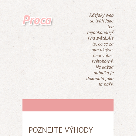
Proca
Kdejaký web
se tváří jako
ten
nejdokonalejš
í na světě. Ale
to, co se za
ním ukrývá,
není vůbec
světoborné.
Ne každá
nabídka je
dokonalá jako
ta naše.
POZNEJTE VÝHODY