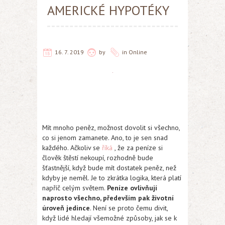
AMERICKÉ HYPOTÉKY
16. 7. 2019
by
in
Online
Mít mnoho peněz, možnost dovolit si všechno,
co si jenom zamanete. Ano, to je sen snad
každého. Ačkoliv se
říká
, že za peníze si
člověk štěstí nekoupí, rozhodně bude
šťastnější, když bude mít dostatek peněz, než
kdyby je neměl. Je to zkrátka logika, která platí
napříč celým světem.
Peníze ovlivňují
naprosto všechno, především pak životní
úroveň jedince
. Není se proto čemu divit,
když lidé hledají všemožné způsoby, jak se k