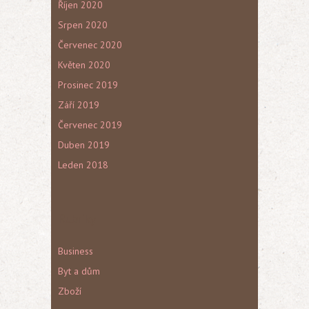
Říjen 2020
Srpen 2020
Červenec 2020
Květen 2020
Prosinec 2019
Září 2019
Červenec 2019
Duben 2019
Leden 2018
Rubriky
Business
Byt a dům
Zboží