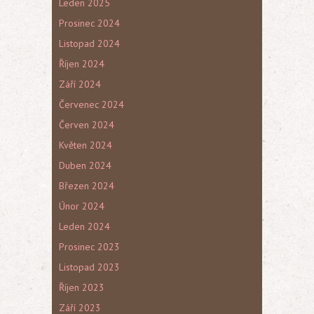
Leden 2025
Prosinec 2024
Listopad 2024
Říjen 2024
Září 2024
Červenec 2024
Červen 2024
Květen 2024
Duben 2024
Březen 2024
Únor 2024
Leden 2024
Prosinec 2023
Listopad 2023
Říjen 2023
Září 2023