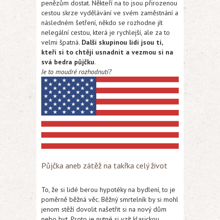
penězům dostat. Někteří na to jsou přirozenou
cestou skrze vydělávání ve svém zaměstnání a
následném šetření, někdo se rozhodne jít
nelegální cestou, která je rychlejší, ale za to
velmi špatná.
Další skupinou lidí jsou ti,
kteří si to chtějí usnadnit a vezmou si na
svá bedra půjčku
.
Je to moudré rozhodnutí?
Půjčka aneb zátěž na takřka celý život
To, že si lidé berou hypotéky na bydlení, to je
poměrně běžná věc. Běžný smrtelník by si mohl
jenom stěží dovolit našetřit si na nový dům
nebo byt. Proto je nutné si vzít klasickou