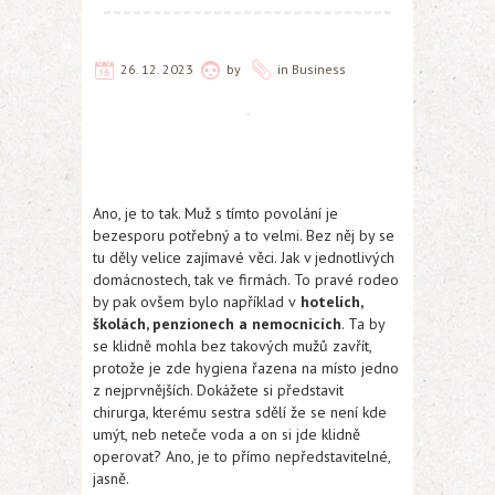
26. 12. 2023
by
in
Business
Ano, je to tak. Muž s tímto povolání je
bezesporu potřebný a to velmi. Bez něj by se
tu děly velice zajímavé věci. Jak v jednotlivých
domácnostech, tak ve firmách. To pravé rodeo
by pak ovšem bylo například v
hotelích,
školách, penzionech a nemocnicích
. Ta by
se klidně mohla bez takových mužů zavřít,
protože je zde hygiena řazena na místo jedno
z nejprvnějších. Dokážete si představit
chirurga, kterému sestra sdělí že se není kde
umýt, neb neteče voda a on si jde klidně
operovat? Ano, je to přímo nepředstavitelné,
jasně.