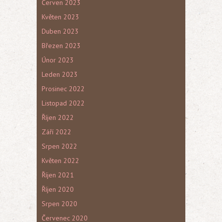
Červen 2023
Květen 2023
Duben 2023
Březen 2023
Únor 2023
Leden 2023
Prosinec 2022
Listopad 2022
Říjen 2022
Září 2022
Srpen 2022
Květen 2022
Říjen 2021
Říjen 2020
Srpen 2020
Červenec 2020