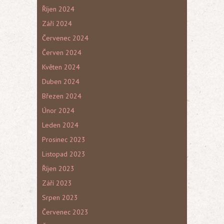
Říjen 2024
Září 2024
Červenec 2024
Červen 2024
Květen 2024
Duben 2024
Březen 2024
Únor 2024
Leden 2024
Prosinec 2023
Listopad 2023
Říjen 2023
Září 2023
Srpen 2023
Červenec 2023