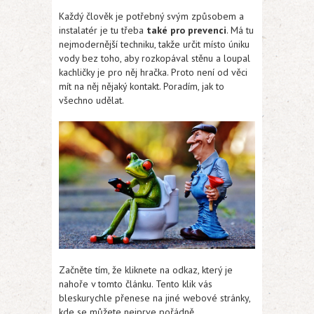
Každý člověk je potřebný svým způsobem a
instalatér je tu třeba
také pro prevenci
. Má tu
nejmodernější techniku, takže určit místo úniku
vody bez toho, aby rozkopával stěnu a loupal
kachličky je pro něj hračka. Proto není od věci
mít na něj nějaký kontakt. Poradím, jak to
všechno udělat.
Začněte tím, že kliknete na odkaz, který je
nahoře v tomto článku. Tento klik vás
bleskurychle přenese na jiné webové stránky,
kde se můžete nejprve pořádně