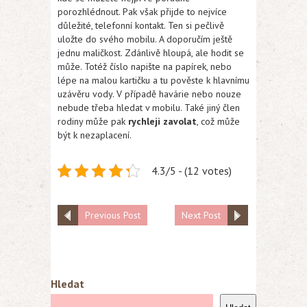
porozhlédnout. Pak však přijde to nejvíce
důležité, telefonní kontakt. Ten si pečlivě
uložte do svého mobilu. A doporučím ještě
jednu maličkost. Zdánlivě hloupá, ale hodit se
může. Totéž číslo napište na papírek, nebo
lépe na malou kartičku a tu pověste k hlavnímu
uzávěru vody. V případě havárie nebo nouze
nebude třeba hledat v mobilu. Také jiný člen
rodiny může pak
rychleji zavolat
, což může
být k nezaplacení.
4.3/5 - (12 votes)
Previous Post
Next Post
Hledat