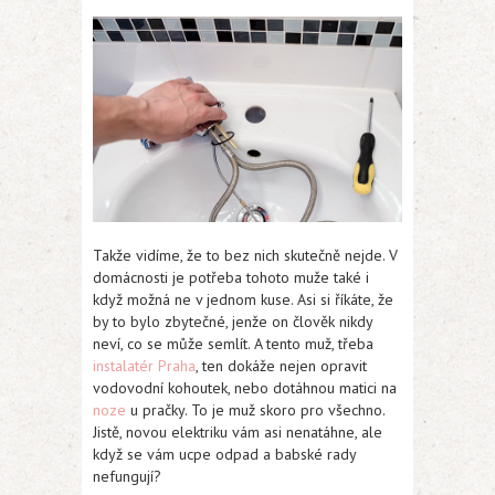
Takže vidíme, že to bez nich skutečně nejde. V
domácnosti je potřeba tohoto muže také i
když možná ne v jednom kuse. Asi si říkáte, že
by to bylo zbytečné, jenže on člověk nikdy
neví, co se může semlít. A tento muž, třeba
instalatér Praha
, ten dokáže nejen opravit
vodovodní kohoutek, nebo dotáhnou matici na
noze
u pračky. To je muž skoro pro všechno.
Jistě, novou elektriku vám asi nenatáhne, ale
když se vám ucpe odpad a babské rady
nefungují?