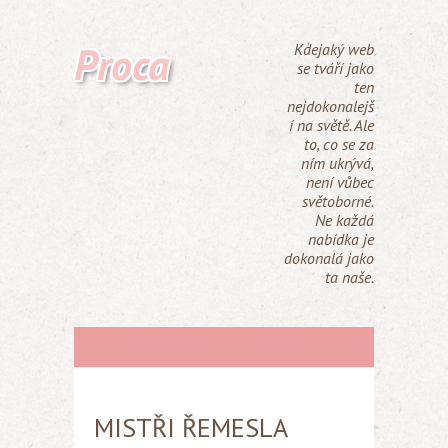
Proca
Kdejaký web
se tváří jako
ten
nejdokonalejš
í na světě. Ale
to, co se za
ním ukrývá,
není vůbec
světoborné.
Ne každá
nabídka je
dokonalá jako
ta naše.
MISTŘI ŘEMESLA