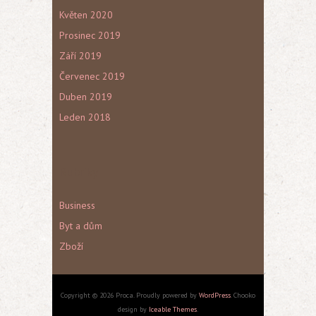
Květen 2020
Prosinec 2019
Září 2019
Červenec 2019
Duben 2019
Leden 2018
Rubriky
Business
Byt a dům
Zboží
Copyright © 2026 Proca. Proudly powered by
WordPress
. Chooko
design by
Iceable Themes
.