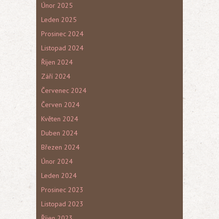
Únor 2025
Leden 2025
Prosinec 2024
Listopad 2024
Říjen 2024
Září 2024
Červenec 2024
Červen 2024
Květen 2024
Duben 2024
Březen 2024
Únor 2024
Leden 2024
Prosinec 2023
Listopad 2023
Říjen 2023