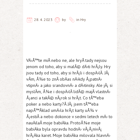
28. 4. 2023
by
in
Hry
VÄ›Å™te miÂ nebo ne, ale hryÂ tady nejsou
jenom od toho, aby si malÃ© dÄ›ti hrÃ¡ly. Hry
jsou tady od toho, aby si hrÃ¡li i dospÄ›lÃ­. JÃ¡
vÃ­m, Å¾e to znÃ­ obÄas nÄ›kdy Å¡patnÄ›
vtipnÄ› a jako srandovnÄ› a dÄ›tinsky. Ale jÃ¡ si
myslÃ­m, Å¾e i dospÄ›lÃ­ lidÃ© majÃ­ vlastnÄ›
Å¡anci a takÃ© nÃ¡rok si hrÃ¡t. Co tÅ™eba
poker a nebo karty?Â JÃ¡ jsem tÅ™eba
napÅ™Ã­klad umÄ›la hrÃ¡t karty uÅ¾ v
Å¡estiÂ a nebo dokonce v sedmi letech mÄ› to
nauÄilaÂ moje babiÄka. ProtoÅ¾e moje
babiÄka byla opravdu hodnÄ› vÃ¡Å¡nivÃ¡
hrÃ¡Äka karet. Moje babiÄka milovala hlavnÄ›