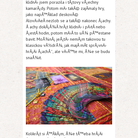
klidnÄ› jsem porazila i tÃ¡tovy vÅ¡echny
kamarÃ¡dy. Potom mÄ› takÃ© zajÃ­maly hry,
jako napÅ™Ã­klad deskovÃ©
ÄlovÄ›ÄeÂ nezlob se a takÃ© nakonec Å¡achy.
Å achy dokÃ¡Å¾Ã­ hrÃ¡t klidnÄ› i pÄ›tÂ nebo
Å¡estÂ hodin, potom mÄ›Â to uÅ¾ pÅ™estane
bavit. MoÅ¾nÃ¡ jeÅ¡tÄ› nemÃ¡m takovou tu
klasickou vÃ½drÅ¾, jak majÃ­ mÃ­t sprÃ¡vnÄ›
hrÃ¡Äi Å¡achÅ¯, ale vÄ›Å™te mi, Å¾e se budu
snaÅ¾it.
KolikrÃ¡t si Å™Ã­kÃ¡m, Å¾e tÅ™eba hrÃ¡Äi