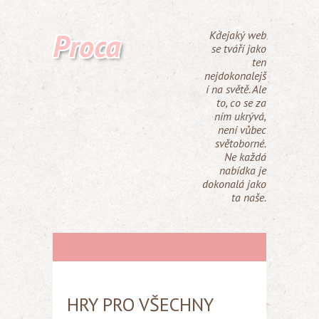
Proca
Kdejaký web
se tváří jako
ten
nejdokonalejš
í na světě. Ale
to, co se za
ním ukrývá,
není vůbec
světoborné.
Ne každá
nabídka je
dokonalá jako
ta naše.
HRY PRO VŠECHNY