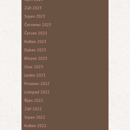
Září 2023
Srpen 2023
Červenec 2023
Červen 2023
Květen 2023
Duben 2023
Březen 2023
Únor 2023
Leden 2023
Prosinec 2022
Listopad 2022
Říjen 2022
Září 2022
Srpen 2022
Květen 2022