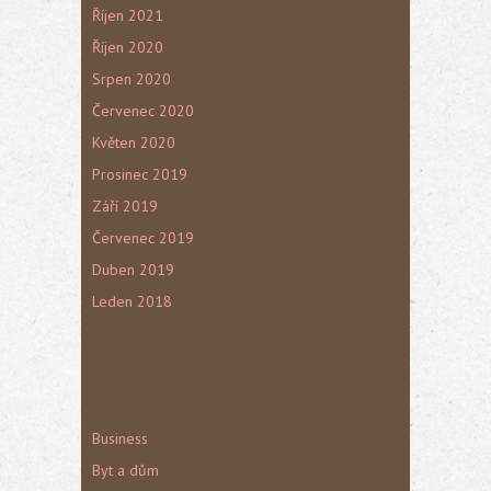
Říjen 2021
Říjen 2020
Srpen 2020
Červenec 2020
Květen 2020
Prosinec 2019
Září 2019
Červenec 2019
Duben 2019
Leden 2018
Rubriky
Business
Byt a dům