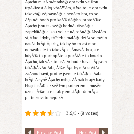
Å¡achu musÃ­ mÃ­t takÃ© opravdu velikou
trpÄ›livost.Â JÃ¡ vÄ›Å™Ã­m, Å¾e to je opravdu
takovÃ© zÃ¡bavnÃ© a nenÃ­ to hra, co se
ÃºplnÄ› hodÃ­ pro kaÅ¾dÃ©ho, protoÅ¾e
Å¡achy jsou takovÃ© hodnÄ› divnÃ© a
zapeklitÃ© a jsou velice nÃ¡roÄnÃ©. MyslÃ­m
si, Å¾e kdyby tÅ™eba malÃ© dÃ­tÄ› se mÄ›lo
nauÄit hrÃ¡t Å¡achy, tak by ho to asi moc
nebavilo. Je to takovÃ¡ zajÃ­mavÃ¡ hra, ale
kdyÅ¾ to pochopÃ­te a pocÃ­tÃ­te to kouzlo
Å¡achu, tak vÃ¡s to urÄitÄ› bude bavit. JÃ¡ jsem
takÃ©Â vÄ›dÄ›la, Å¾e Å¡achy mÄ› urÄitÄ›
zaÄnou bavit, protoÂ jsem je takÃ© zaÄala
hrÃ¡t. A nynÃ­ Å¡achy miluji. AÂ pak hrajiÂ karty.
Hraji takÃ© se svÃ½m partnerem a musÃ­m
uznat, Å¾e ale i tak jsem stÃ¡le dobrÃ¡ a
partnerovi to nejde.Â
3.6/5 - (8 votes)
Previous Post
Next Post