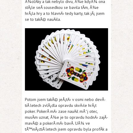
Å¾olÃ­ky a tak nebylo divu, Å¾e kdyÅ¾ ona
stÃ¡le seÂ sousedkou se bavila tÃ­m, Å¾e
hrÃ¡la hry a to hlavnÄ› tedy karty, tak jÃ¡ jsem
se to takÃ© nauÄila.
Potom jsem takÃ© jeÅ¡tÄ› v osmi nebo devÃ­
tiÂ letech zvlÃ¡dla opravdu skvÄ›le hrÃ¡t
poker. PokerÂ mÄ› zase nauÄil mÅ¯j otec,
musÃ­m uznat, Å¾e je to opravdu hodnÄ› zajÃ­
mavÃ© a pokerÂ mÄ› bavÃ­. UÅ¾ ve
tÅ™inÃ¡ctiÂ letech jsem opravdu byla profÃ­k a