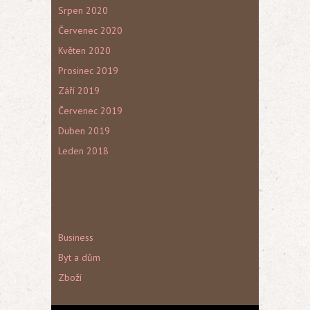
Srpen 2020
Červenec 2020
Květen 2020
Prosinec 2019
Září 2019
Červenec 2019
Duben 2019
Leden 2018
Rubriky
Business
Byt a dům
Zboží