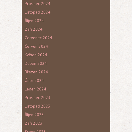
Prosinec 2024
Listopad 2024
Říjen 2024
Září 2024
Červenec 2024
Červen 2024
Květen 2024
Duben 2024
Březen 2024
Únor 2024
Leden 2024
Prosinec 2023
Listopad 2023
Říjen 2023
Září 2023
Srpen 2023