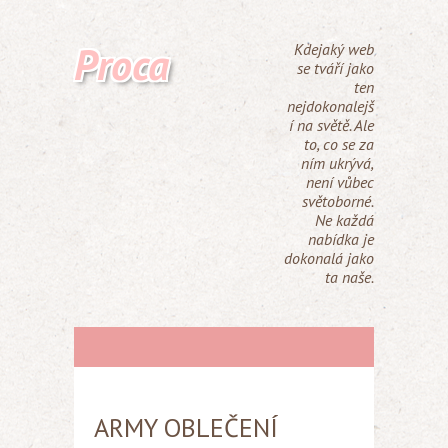
Proca
Kdejaký web
se tváří jako
ten
nejdokonalejš
í na světě. Ale
to, co se za
ním ukrývá,
není vůbec
světoborné.
Ne každá
nabídka je
dokonalá jako
ta naše.
ARMY OBLEČENÍ