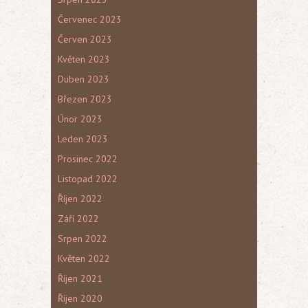
Červenec 2023
Červen 2023
Květen 2023
Duben 2023
Březen 2023
Únor 2023
Leden 2023
Prosinec 2022
Listopad 2022
Říjen 2022
Září 2022
Srpen 2022
Květen 2022
Říjen 2021
Říjen 2020